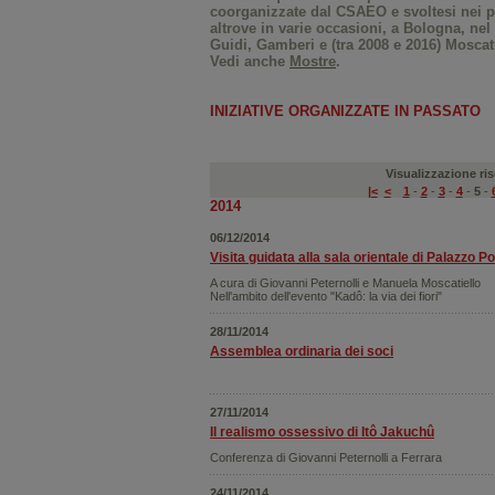
coorganizzate dal CSAEO e svoltesi nei pr
altrove in varie occasioni, a Bologna, nel r
Guidi, Gamberi e (tra 2008 e 2016) Moscati
Vedi anche
Mostre
.
INIZIATIVE ORGANIZZATE IN PASSATO
Visualizzazione risu
|<
<
1
-
2
-
3
-
4
-
5
-
2014
06/12/2014
Visita guidata alla sala orientale di Palazzo P
A cura di Giovanni Peternolli e Manuela Moscatiello
Nell'ambito dell'evento "Kadô: la via dei fiori"
28/11/2014
Assemblea ordinaria dei soci
27/11/2014
Il realismo ossessivo di Itô Jakuchû
Conferenza di Giovanni Peternolli a Ferrara
24/11/2014