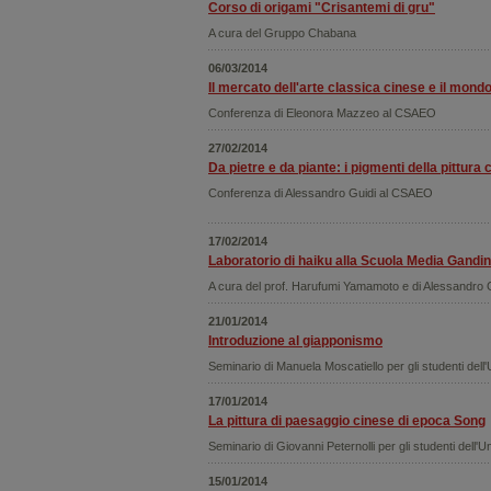
Corso di origami "Crisantemi di gru"
A cura del Gruppo Chabana
06/03/2014
Il mercato dell'arte classica cinese e il mondo
Conferenza di Eleonora Mazzeo al CSAEO
27/02/2014
Da pietre e da piante: i pigmenti della pittura 
Conferenza di Alessandro Guidi al CSAEO
17/02/2014
Laboratorio di haiku alla Scuola Media Gandi
A cura del prof. Harufumi Yamamoto e di Alessandro 
21/01/2014
Introduzione al giapponismo
Seminario di Manuela Moscatiello per gli studenti dell'
17/01/2014
La pittura di paesaggio cinese di epoca Song
Seminario di Giovanni Peternolli per gli studenti dell'U
15/01/2014