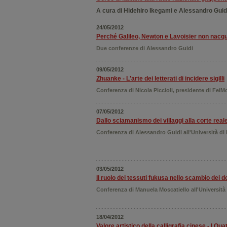
A cura di Hidehiro Ikegami e Alessandro Guid
24/05/2012
Perché Galileo, Newton e Lavoisier non nacque
Due conferenze di Alessandro Guidi
09/05/2012
Zhuanke - L'arte dei letterati di incidere sigilli
Conferenza di Nicola Piccioli, presidente di FeiM
07/05/2012
Dallo sciamanismo dei villaggi alla corte real
Conferenza di Alessandro Guidi all'Università di
03/05/2012
Il ruolo dei tessuti fukusa nello scambio dei 
Conferenza di Manuela Moscatiello all'Università
18/04/2012
Valore artistico della calligrafia cinese - I Qua