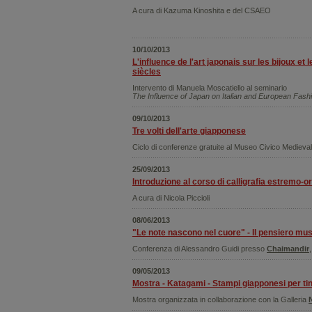
A cura di Kazuma Kinoshita e del CSAEO
10/10/2013
L'influence de l'art japonais sur les bijoux e
siècles
Intervento di Manuela Moscatiello al seminario
The Influence of Japan on Italian and European Fash
09/10/2013
Tre volti dell'arte giapponese
Ciclo di conferenze gratuite al Museo Civico Medievale
25/09/2013
Introduzione al corso di calligrafia estremo-or
A cura di Nicola Piccioli
08/06/2013
"Le note nascono nel cuore" - Il pensiero mus
Conferenza di Alessandro Guidi presso
Chaimandir
09/05/2013
Mostra - Katagami - Stampi giapponesi per ti
Mostra organizzata in collaborazione con la Galleria