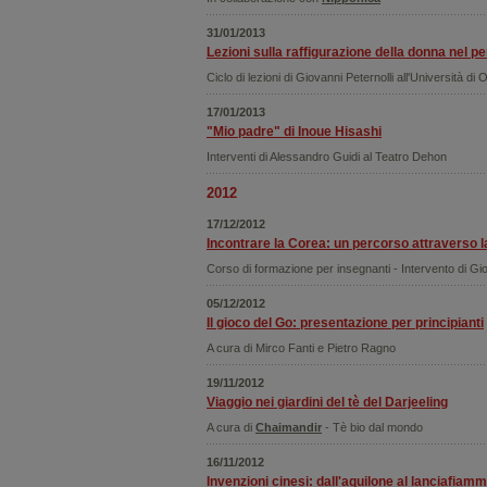
31/01/2013
Lezioni sulla raffigurazione della donna nel p
Ciclo di lezioni di Giovanni Peternolli all'Università 
17/01/2013
"Mio padre" di Inoue Hisashi
Interventi di Alessandro Guidi al Teatro Dehon
2012
17/12/2012
Incontrare la Corea: un percorso attraverso la
Corso di formazione per insegnanti - Intervento di Gio
05/12/2012
Il gioco del Go: presentazione per principianti
A cura di Mirco Fanti e Pietro Ragno
19/11/2012
Viaggio nei giardini del tè del Darjeeling
A cura di
Chaimandir
- Tè bio dal mondo
16/11/2012
Invenzioni cinesi: dall'aquilone al lanciafiam