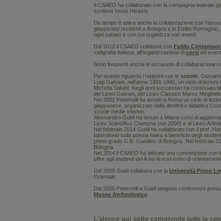
Il CSAEO ha collaborato con la compagnia teatrale 
scrittore Inoue Hisashi.
Da tempo è attiva anche la collaborazione con l'asso
giapponesi residenti a Bologna e in Emilia-Romagna), a
ogni sabato e con cui organizza vari eventi.
Dal 2012 il CSAEO collabora con
FeiMo Contempora
calligrafia italiana, all'organizzazione di
corsi
ed eventi
Sono frequenti anche le occasioni di collaborazione c
Per quanto riguarda i rapporti con le
scuole
, Giovanni
Luigi Galvani, nell’anno 1991-1992, un ciclo di lezioni i
Michela Salvini. Negli anni successivi ha continuato la 
del Liceo Galvani, del Liceo Classico Marco Minghetti 
Nel 2002 Peternolli ha tenuto a Roma un ciclo di lezio
giapponese, organizzato dalla direttrice didattica Cost
scuole medie inferiori.
Alessandro Guidi ha tenuto a Milano corsi di aggiorna
Liceo Scientifico Cremona (nel 2000) e al Liceo Artist
Nel febbraio 2014 Guidi ha collaborato con il prof. H
laboratorio sulla poesia haiku a beneficio degli stude
primo grado G.B. Gandino di Bologna. Nel febbraio 2023
Bologna.
Nel 2014 il CSAEO ha attivato una convenzione con i
offre agli studenti del liceo tirocini estivi di orientame
Dal 2009 Guidi collabora con la
Università Primo Le
Orientale.
Dal 2005 Peternolli e Guidi tengono conferenze press
Museo Archeologico
.
L'
elenco
qui sotto comprende tutte le conf