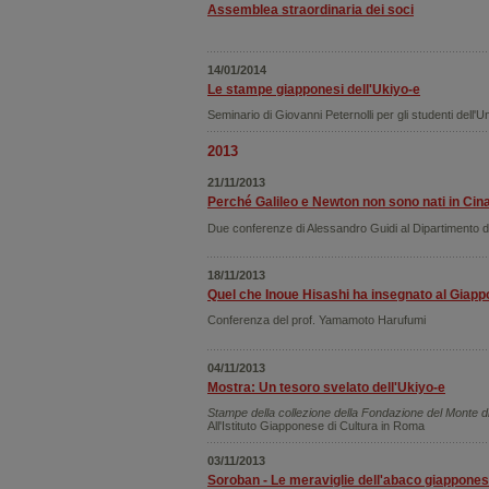
Assemblea straordinaria dei soci
14/01/2014
Le stampe giapponesi dell'Ukiyo-e
Seminario di Giovanni Peternolli per gli studenti dell'U
2013
21/11/2013
Perché Galileo e Newton non sono nati in Cina?
Due conferenze di Alessandro Guidi al Dipartimento d
18/11/2013
Quel che Inoue Hisashi ha insegnato al Giap
Conferenza del prof. Yamamoto Harufumi
04/11/2013
Mostra: Un tesoro svelato dell'Ukiyo-e
Stampe della collezione della Fondazione del Monte 
All'Istituto Giapponese di Cultura in Roma
03/11/2013
Soroban - Le meraviglie dell'abaco giappone