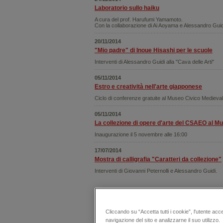
Laboratorio sullo haiku
A cura del prof. Harufumi Yamamoto.
Con la collaborazione di Ai Aoyama e Alessandro Guid
20/11/2014
"Mio padre" di Inoue Hisashi per le scuole
Interventi di Alessandro Guidi alla "Cava delle Arti"
05/11/2014
Estro e creatività nell'arte giapponese
Ciclo di conferenze gratuite al Museo Civico Medievale
05/11/2014
La collezione di opere d'arte del CSAEO al M
Inaugurazione il 5 novembre alle 16:00
17/07/2014
Mostra di calligrafia "Caratteri da collezione"
Interventi di Giovanni Peternolli e Alessandro Guidi.
13/05/2014
Le rappresentazioni di fantasmi nell'Ukiyo-e
Cliccando su “Accetta tutti i cookie”, l'utente acc
Conferenza di Manuela Moscatiello alla Sapienza, Un
navigazione del sito e analizzarne il suo utilizzo.