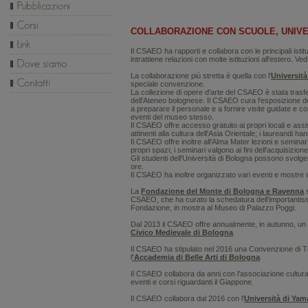
COLLABORAZIONE CON SCUOLE, UNIVERS
Il CSAEO ha rapporti e collabora con le principali istit
intrattiene relazioni con molte istituzioni all'estero. Ve
La collaborazione più stretta è quella con l'
Universit
speciale convenzione.
La collezione di opere d'arte del CSAEO è stata trasfe
dell'Ateneo bolognese. Il CSAEO cura l'esposizione del
a preparare il personale e a fornire visite guidate e 
eventi del museo stesso.
Il CSAEO offre accesso gratuito ai propri locali e assis
attinenti alla cultura dell'Asia Orientale; i laureandi han
Il CSAEO offre inoltre all'Alma Mater lezioni e seminari
propri spazi; i seminari valgono ai fini dell'acquisizione,
Gli studenti dell'Università di Bologna possono svolger
ore.
Il CSAEO ha inoltre organizzato vari eventi e mostre 
La
Fondazione del Monte di Bologna e Ravenna
s
CSAEO, che ha curato la schedatura dell'importanti
Fondazione, in mostra al Museo di Palazzo Poggi.
Dal 2013 il CSAEO offre annualmente, in autunno, un c
Civico Medievale di Bologna
.
Il CSAEO ha stipulato nel 2016 una Convenzione di T
l
'Accademia di Belle Arti di Bologna
.
Il CSAEO collabora da anni con l'associazione cultur
eventi e corsi riguardanti il Giappone.
Il CSAEO collabora dal 2016 con l'
Università di Yam