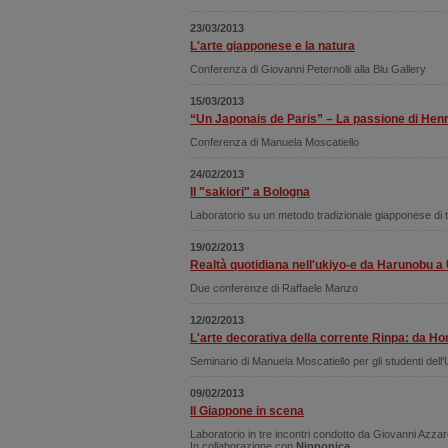
23/03/2013
L'arte giapponese e la natura
Conferenza di Giovanni Peternolli alla Blu Gallery
15/03/2013
“Un Japonais de Paris” – La passione di Henr
Conferenza di Manuela Moscatiello
24/02/2013
Il "sakiori" a Bologna
Laboratorio su un metodo tradizionale giapponese di 
19/02/2013
Realtà quotidiana nell'ukiyo-e da Harunobu 
Due conferenze di Raffaele Manzo
12/02/2013
L'arte decorativa della corrente Rinpa: da 
Seminario di Manuela Moscatiello per gli studenti dell'
09/02/2013
Il Giappone in scena
Laboratorio in tre incontri condotto da Giovanni Azzar
In collaborazione con
Nipponica