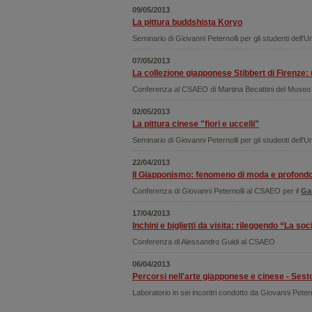
09/05/2013
La pittura buddshista Koryo
Seminario di Giovanni Peternolli per gli studenti dell'U
07/05/2013
La collezione giapponese Stibbert di Firenze:
Conferenza al CSAEO di Martina Becattini del Museo 
02/05/2013
La pittura cinese "fiori e uccelli"
Seminario di Giovanni Peternolli per gli studenti dell'U
22/04/2013
Il Giapponismo: fenomeno di moda e profondo
Conferenza di Giovanni Peternolli al CSAEO per il
Ga
17/04/2013
Inchini e biglietti da visita: rileggendo “La 
Conferenza di Alessandro Guidi al CSAEO
06/04/2013
Percorsi nell'arte giapponese e cinese - Sesto
Laboratorio in sei incontri condotto da Giovanni Peter