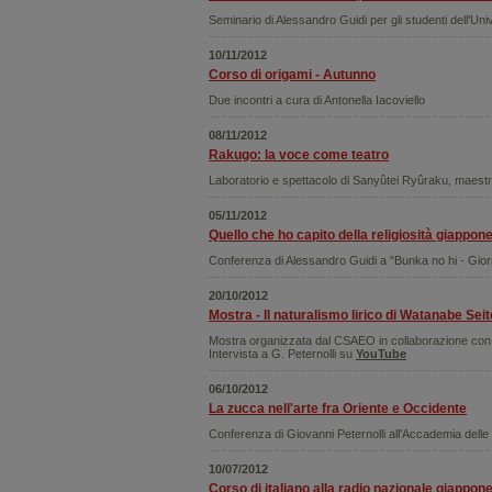
Seminario di Alessandro Guidi per gli studenti dell'Uni
10/11/2012
Corso di origami - Autunno
Due incontri a cura di Antonella Iacoviello
08/11/2012
Rakugo: la voce come teatro
Laboratorio e spettacolo di Sanyûtei Ryûraku, maest
05/11/2012
Quello che ho capito della religiosità giappon
Conferenza di Alessandro Guidi a "Bunka no hi - Giorn
20/10/2012
Mostra - Il naturalismo lirico di Watanabe Sei
Mostra organizzata dal CSAEO in collaborazione con 
Intervista a G. Peternolli su
YouTube
06/10/2012
La zucca nell'arte fra Oriente e Occidente
Conferenza di Giovanni Peternolli all'Accademia dell
10/07/2012
Corso di italiano alla radio nazionale giappon