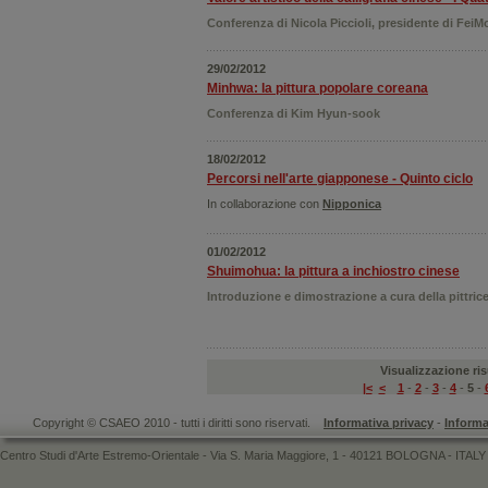
Conferenza di Nicola Piccioli, presidente di FeiM
29/02/2012
Minhwa: la pittura popolare coreana
Conferenza di Kim Hyun-sook
18/02/2012
Percorsi nell'arte giapponese - Quinto ciclo
In collaborazione con
Nipponica
01/02/2012
Shuimohua: la pittura a inchiostro cinese
Introduzione e dimostrazione a cura della pittric
Visualizzazione risu
|<
<
1
-
2
-
3
-
4
-
5
-
Copyright © CSAEO 2010 - tutti i diritti sono riservati.
Informativa privacy
-
Informa
Centro Studi d'Arte Estremo-Orientale - Via S. Maria Maggiore, 1 - 40121 BOLOGNA - ITALY 