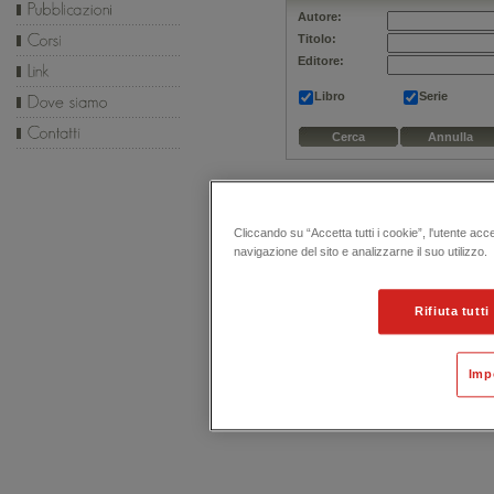
Autore:
Titolo:
Editore:
Libro
Serie
Cliccando su “Accetta tutti i cookie”, l'utente acc
navigazione del sito e analizzarne il suo utilizzo.
Rifiuta tutti
Imp