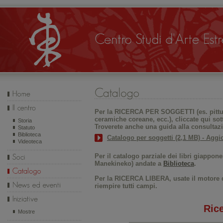
Per la RICERCA
PER SOGGETTI
(es. pitt
ceramiche coreane, ecc.), cliccate qui sott
Storia
Troverete anche una guida alla consultazi
Statuto
Biblioteca
Catalogo per soggetti (2,1 MB) - Aggio
Videoteca
Per il catalogo parziale dei libri giappone
Manekineko) andate a
Biblioteca
.
Per la RICERCA LIBERA, usate il motore d
riempire tutti campi.
Ric
Mostre