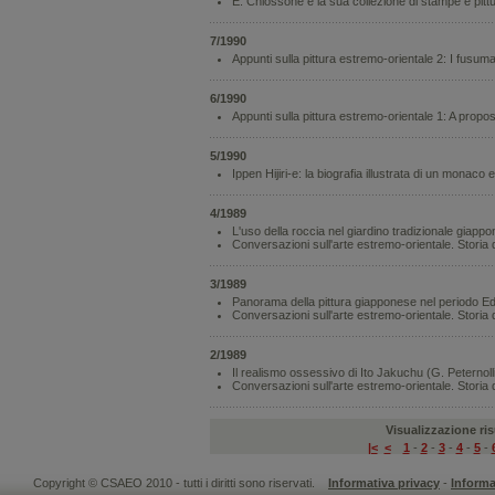
E. Chiossone e la sua collezione di stampe e pittu
7/1990
Appunti sulla pittura estremo-orientale 2: I fusum
6/1990
Appunti sulla pittura estremo-orientale 1: A propo
5/1990
Ippen Hijiri-e: la biografia illustrata di un monaco 
4/1989
L'uso della roccia nel giardino tradizionale giap
Conversazioni sull'arte estremo-orientale. Storia 
3/1989
Panorama della pittura giapponese nel periodo 
Conversazioni sull'arte estremo-orientale. Storia 
2/1989
Il realismo ossessivo di Ito Jakuchu (G. Peternoll
Conversazioni sull'arte estremo-orientale. Storia 
Visualizzazione risu
|<
<
1
-
2
-
3
-
4
-
5
-
Copyright © CSAEO 2010 - tutti i diritti sono riservati.
Informativa privacy
-
Informa