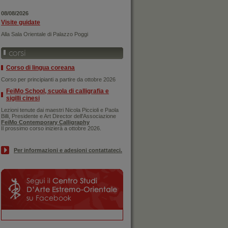
08/08/2026
Visite guidate
Alla Sala Orientale di Palazzo Poggi
Corso di lingua coreana
Corso per principianti a partire da ottobre 2026
FeiMo School, scuola di calligrafia e
sigilli cinesi
Lezioni tenute dai maestri Nicola Piccioli e Paola
Billi, Presidente e Art Director dell'Associazione
FeiMo Contemporary Calligraphy
Il prossimo corso inizierà a ottobre 2026.
Per informazioni e adesioni contattateci.