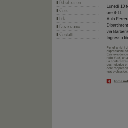
Lunedì 19 f
ore 9-11
Aula Ferrer
Dipartimento
via Barberi
Ingresso li
Per gli antichi
espressione s
Esisteva dunque 
nello
Yueji,
un an
La conferenza il
cosmologico e fil
delle rappresen
teatro classico.
Torna ind