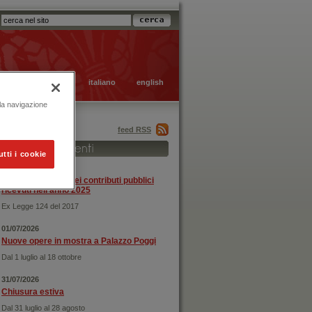
italiano
english
 la navigazione
feed RSS
utti i cookie
31/12/2025
Rendicontazione dei contributi pubblici
ricevuti nell'anno 2025
Ex Legge 124 del 2017
01/07/2026
Nuove opere in mostra a Palazzo Poggi
Dal 1 luglio al 18 ottobre
31/07/2026
Chiusura estiva
Dal 31 luglio al 28 agosto