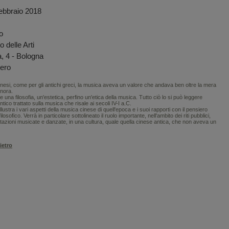
ebbraio 2018
o
 delle Arti
a, 4 - Bologna
bero
 cinesi, come per gli antichi greci, la musica aveva un valore che andava ben oltre la mera
onora.
una filosofia, un'estetica, perfino un'etica della musica. Tutto ciò lo si può leggere
tico trattato sulla musica che risale ai secoli IV-I a.C.
lustra i vari aspetti della musica cinese di quell'epoca e i suoi rapporti con il pensiero
osofico. Verrà in particolare sottolineato il ruolo importante, nell'ambito dei riti pubblici,
tazioni musicate e danzate, in una cultura, quale quella cinese antica, che non aveva un
ietro