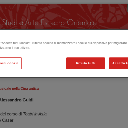
“Accetta tutti i cookie”, l'utente accetta di memorizzare i cookie sul dispositivo per migliorare
lizzarne il suo utilizzo.
ioni cookie
Rifiuta tutti
Accetta t
 ORGANIZZATE IN PASSATO
usicale nella Cina antica
Alessandro Guidi
 del corso di
Teatri in Asia
o Casari