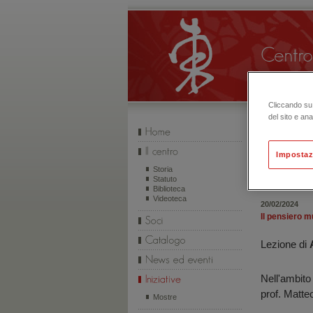
Cliccando su 
del sito e ana
Impostaz
INIZIATIVE
Storia
Statuto
Biblioteca
Videoteca
20/02/2024
Il pensiero m
Lezione di
Nell'ambito
prof. Matte
Mostre