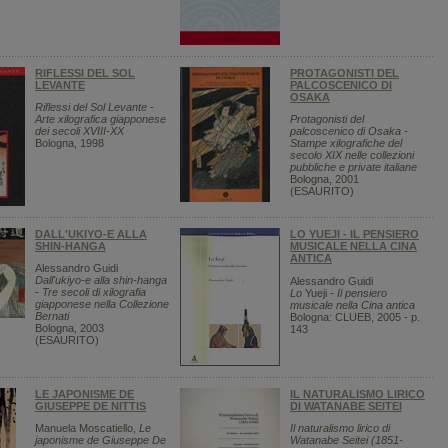
RIFLESSI DEL SOL
PROTAGONISTI DEL
LEVANTE
PALCOSCENICO DI
OSAKA
Riflessi del Sol Levante -
Arte xilografica giapponese
Protagonisti del
dei secoli XVIII-XX
palcoscenico di Osaka -
Bologna, 1998
Stampe xilografiche del
secolo XIX nelle collezioni
pubbliche e private italiane
Bologna, 2001
(ESAURITO)
DALL'UKIYO-E ALLA
LO YUEJI - IL PENSIERO
SHIN-HANGA
MUSICALE NELLA CINA
ANTICA
Alessandro Guidi
Dall'ukiyo-e alla shin-hanga
Alessandro Guidi
- Tre secoli di xilografia
Lo
Yueji
- Il pensiero
giapponese nella Collezione
musicale nella Cina antica
Bernati
Bologna: CLUEB, 2005 - p.
Bologna, 2003
143
(ESAURITO)
LE JAPONISME DE
IL NATURALISMO LIRICO
GIUSEPPE DE NITTIS
DI WATANABE SEITEI
Manuela Moscatiello,
Le
Il naturalismo lirico di
japonisme de Giuseppe De
Watanabe Seitei (1851-