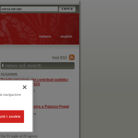
italiano
english
feed RSS
31/12/2025
Rendicontazione dei contributi pubblici
ricevuti nell'anno 2025
Ex Legge 124 del 2017
 la navigazione
01/07/2026
Nuove opere in mostra a Palazzo Poggi
Dal 1 luglio al 18 ottobre
utti i cookie
31/07/2026
Chiusura estiva
Dal 31 luglio al 28 agosto