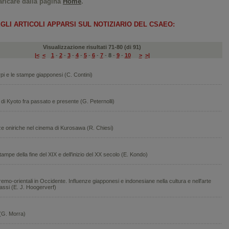
ricare dalla pagina
Home
.
GLI ARTICOLI APPARSI SUL NOTIZIARIO DEL CSAEO:
Visualizzazione risultati 71-80 (di 91)
|<
<
1
-
2
-
3
-
4
-
5
-
6
-
7
-
8
-
9
-
10
>
>|
i e le stampe giapponesi (C. Contini)
di Kyoto fra passato e presente (G. Peternolli)
e oniriche nel cinema di Kurosawa (R. Chiesi)
tampe della fine del XIX e dell'inizio del XX secolo (E. Kondo)
emo-orientali in Occidente. Influenze giapponesi e indonesiane nella cultura e nell'arte
assi (E. J. Hoogerverf)
(G. Morra)