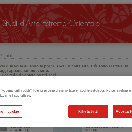
ia due volte all'anno ai propri soci un
notiziario
.
Più sotto si trova un
aggi apparsi sul notiziario.
 riceverlo diventate nostri
soci
.
 curato o ha partecipato alla pubblicazione dei seguenti volumi:
“Accetta tutti i cookie”, l'utente accetta di memorizzare i cookie sul dispositivo per migliorare
lizzarne il suo utilizzo.
ESTRO E SPLENDORE
HOU HSIAO-HSIEN
ioni cookie
Rifiuta tutti
Accetta t
Estro e splendore . Stampe
Hou Hsiao-hsien - Cinema
giapponesi del XIX secolo -
delle memorie nel corpo del
Mostra della collezione
tempo
Contini
A cura di Roberto Chiesi.
Bologna, 2008
Genova: Le Mani, 2002 - p.
(ESAURITO)
xi + 264