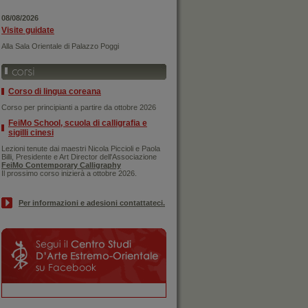
08/08/2026
Visite guidate
Alla Sala Orientale di Palazzo Poggi
Corso di lingua coreana
Corso per principianti a partire da ottobre 2026
FeiMo School, scuola di calligrafia e
sigilli cinesi
Lezioni tenute dai maestri Nicola Piccioli e Paola
Billi, Presidente e Art Director dell'Associazione
FeiMo Contemporary Calligraphy
Il prossimo corso inizierà a ottobre 2026.
Per informazioni e adesioni contattateci.