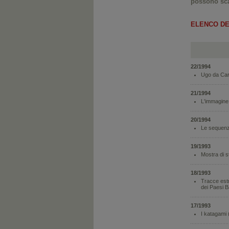
possono sca
ELENCO DE
22/1994
Ugo da Carp
21/1994
L'immagine 
20/1994
Le sequenz
19/1993
Mostra di s
18/1993
Tracce estr
dei Paesi B
17/1993
I katagami 