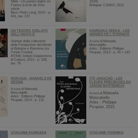
Nittis - Un peintre italien en
1918)
France à la fin du XIXe
Bologna: CSAEO, 2012
siècle
Bern: Peter Lang, 2010 - p.
441, tav. 137
UN TESORO SVELATO
KAMISAKA SEKKA - LES
DELL'UKIYO-E
HERBES DE L'ÉTERNITÉ
Stampe della collezione
A cura di Manuela
della Fondazione del Monte
Moscatiello
di Bologna e Ravenna (ex
Arles : Éditions Philippe
Fondo Contini)
Picquier, 2013 - p. 45 + 143
ROMA: Istituto Giapponese
di Cultura, 2013 - p. 108,
tav. 78
HOKUSAI - MANUELS DE
ITÔ JAKUCHÛ - LES
DESSIN
FLEURS PRÉCIEUSES DU
JARDIN MYSTÉRIEUX
A cura di Manuela
Moscatiello
Manuela
A cura di
Arles : Éditions Philippe
Moscatiello
Picquier, 2014 - p. 132
Arles : Philippe
Picquier, 2015
UTAGAWA KUNISADA
UTAGAWA YOSHIIKU