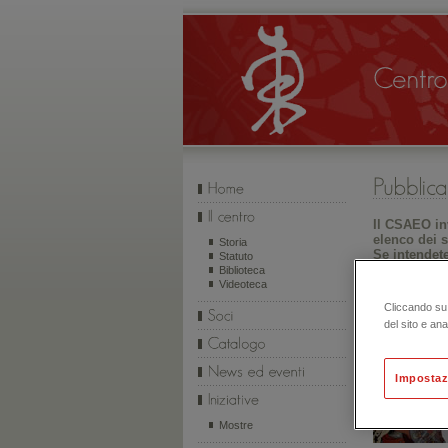
Il CSAEO inv
elenco dei s
Storia
Se intendete
Statuto
Biblioteca
Videoteca
Il CSAEO ha
Cliccando su 
del sito e ana
Impostaz
Mostre