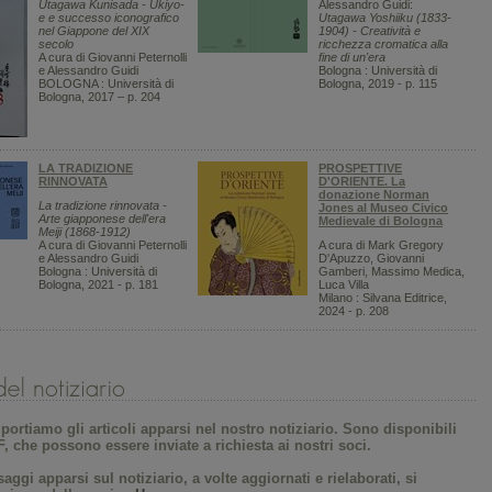
Utagawa Kunisada - Ukiyo-
Alessandro Guidi:
e e successo iconografico
Utagawa Yoshiiku (1833-
nel Giappone del XIX
1904) - Creatività e
secolo
ricchezza cromatica alla
A cura di Giovanni Peternolli
fine di un'era
e Alessandro Guidi
Bologna : Università di
BOLOGNA : Università di
Bologna, 2019 - p. 115
Bologna, 2017 – p. 204
LA TRADIZIONE
PROSPETTIVE
RINNOVATA
D'ORIENTE. La
donazione Norman
La tradizione rinnovata -
Jones al Museo Civico
Arte giapponese dell'era
Medievale di Bologna
Meiji (1868-1912)
A cura di Giovanni Peternolli
A cura di
Mark Gregory
e Alessandro Guidi
D'Apuzzo, Giovanni
Bologna : Università di
Gamberi, Massimo Medica,
Bologna, 2021 - p. 181
Luca Villa
Milano : Silvana Editrice,
2024 - p. 208
iportiamo gli articoli apparsi nel nostro notiziario. Sono disponibili
, che possono essere inviate a richiesta ai nostri soci.
saggi apparsi sul notiziario, a volte aggiornati e rielaborati, si