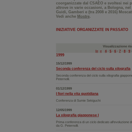
coorganizzate dal CSAEO e svoltesi nei pr
altrove in varie occasioni, a Bologna, nel r
Guidi, Gamberi e (tra 2008 e 2016) Moscati
Vedi anche
Mostre
.
INIZIATIVE ORGANIZZATE IN PASSATO
Visualizzazione risu
|<
<
4
-
5
-
6
-
7
-
8
-
9
1999
15/12/1999
Seconda conferenza del ciclo sulla xilografia
Seconda conferenza del ciclo sulla xilografia giappon
Peternolli.
01/12/1999
I fiori nella vita quotidiana
Conferenza di Sumie Sekiguchi
12/05/1999
La xilografia giapponese I
Prima conferenza di un ciclo dedicato all'evoluzione de
da G. Peternolli.