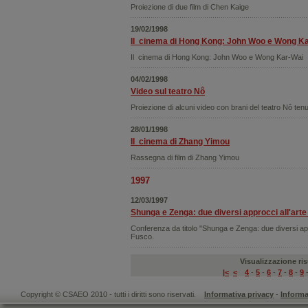
Proiezione di due film di Chen Kaige
19/02/1998
Il cinema di Hong Kong: John Woo e Wong Ka
Il cinema di Hong Kong: John Woo e Wong Kar-Wai
04/02/1998
Video sul teatro Nô
Proiezione di alcuni video con brani del teatro Nô ten
28/01/1998
Il cinema di Zhang Yimou
Rassegna di film di Zhang Yimou
1997
12/03/1997
Shunga e Zenga: due diversi approcci all'arte 
Conferenza da titolo "Shunga e Zenga: due diversi appr
Fusco.
Visualizzazione risu
|<
<
4
-
5
-
6
-
7
-
8
-
9
Copyright © CSAEO 2010 - tutti i diritti sono riservati.
Informativa privacy
-
Informa