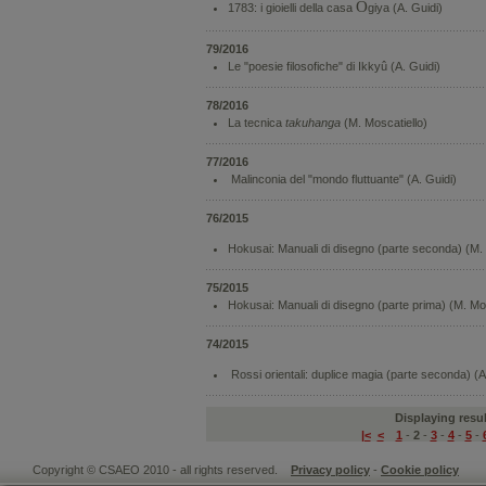
Ô
1783: i gioielli della casa
giya (A. Guidi)
79/2016
Le "poesie filosofiche" di Ikkyû (A. Guidi)
78/2016
La tecnica
takuhanga
(M. Moscatiello)
77/2016
Malinconia del "mondo fluttuante" (A. Guidi)
76/2015
Hokusai: Manuali di disegno (parte seconda) (M. 
75/2015
Hokusai: Manuali di disegno (parte prima) (M. Mos
74/2015
Rossi orientali: duplice magia (parte seconda) (A
Displaying resul
|<
<
1
-
2
-
3
-
4
-
5
-
Copyright © CSAEO 2010 - all rights reserved.
Privacy policy
-
Cookie policy