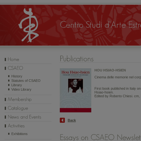
HOU HSIAO-HSIEN
History
Cinema delle memorie nel corp
Statutes of CSAEO
Library
First book published in Italy o
Video Library
Hsiao-hsien.
Edited by Roberto Chiesi. cm, 
Back
Exhibitions