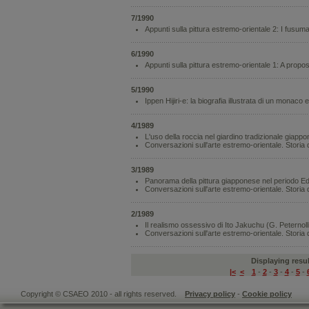
7/1990
Appunti sulla pittura estremo-orientale 2: I fusum
6/1990
Appunti sulla pittura estremo-orientale 1: A propo
5/1990
Ippen Hijiri-e: la biografia illustrata di un monaco 
4/1989
L'uso della roccia nel giardino tradizionale giap
Conversazioni sull'arte estremo-orientale. Storia 
3/1989
Panorama della pittura giapponese nel periodo 
Conversazioni sull'arte estremo-orientale. Storia 
2/1989
Il realismo ossessivo di Ito Jakuchu (G. Peternoll
Conversazioni sull'arte estremo-orientale. Storia 
Displaying resul
|<
<
1
-
2
-
3
-
4
-
5
-
Copyright © CSAEO 2010 - all rights reserved.
Privacy policy
-
Cookie policy