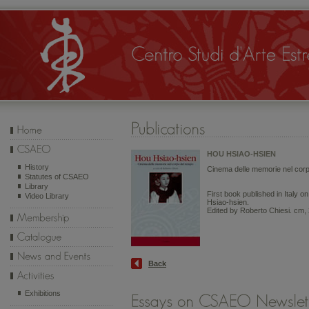
HOU HSIAO-HSIEN
History
Cinema delle memorie nel corp
Statutes of CSAEO
Library
First book published in Italy o
Video Library
Hsiao-hsien.
Edited by Roberto Chiesi. cm, 
Back
Exhibitions