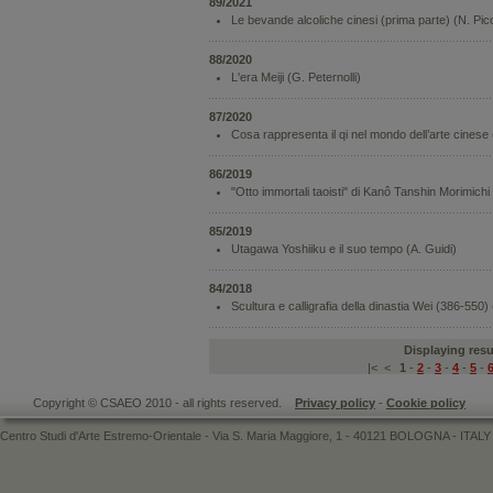
89/2021
Le bevande alcoliche cinesi (prima parte) (N. Picc
88/2020
L'era Meiji (G. Peternolli)
87/2020
Cosa rappresenta il qi nel mondo dell’arte cinese (N.
86/2019
"Otto immortali taoisti" di Kanô Tanshin Morimichi 
85/2019
Utagawa Yoshiiku e il suo tempo (A. Guidi)
84/2018
Scultura e calligrafia della dinastia Wei (386-550
Displaying resul
|<
<
1
-
2
-
3
-
4
-
5
-
Copyright © CSAEO 2010 - all rights reserved.
Privacy policy
-
Cookie policy
Centro Studi d'Arte Estremo-Orientale - Via S. Maria Maggiore, 1 - 40121 BOLOGNA - ITALY 