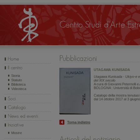
UTAGAWA KUNISADA
Storia
Utagawa Kunisada - Ukiyo-e e
Statuto
del XIX secolo
A cura di Giovanni Peternolli e
Biblioteca
BOLOGNA : Università di Bolo
Videoteca
Catalogo della mostra tenutasi
dal 14 ottobre 2017 al 3 giugn
Torna indietro
Mostre