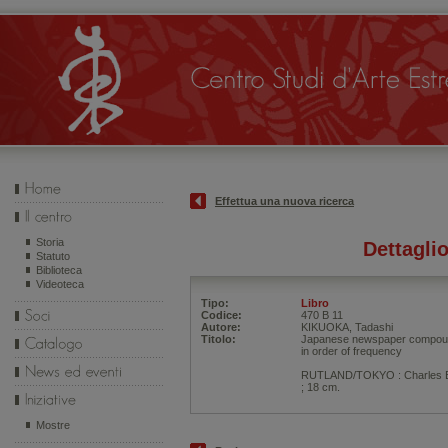
Effettua una nuova ricerca
Storia
Dettagli
Statuto
Biblioteca
Videoteca
Tipo:
Libro
Codice:
470 B 11
Autore:
KIKUOKA, Tadashi
Titolo:
Japanese newspaper compoun
in order of frequency
RUTLAND/TOKYO : Charles E. 
; 18 cm.
Mostre