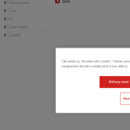
Back
Cliccando su “Accetta tutti i cookie”, l'utente acc
navigazione del sito e analizzarne il suo utilizzo.
Rifiuta tutti
Imp