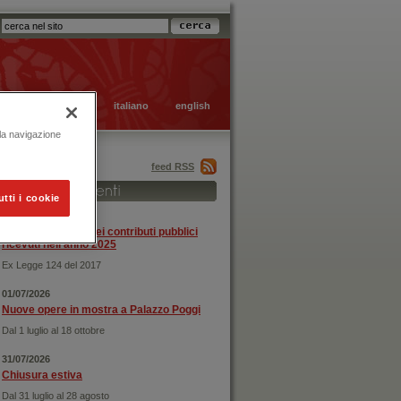
italiano
english
 la navigazione
feed RSS
utti i cookie
31/12/2025
Rendicontazione dei contributi pubblici
ricevuti nell'anno 2025
Ex Legge 124 del 2017
01/07/2026
Nuove opere in mostra a Palazzo Poggi
Dal 1 luglio al 18 ottobre
31/07/2026
Chiusura estiva
Dal 31 luglio al 28 agosto