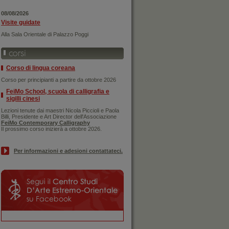
08/08/2026
Visite guidate
Alla Sala Orientale di Palazzo Poggi
Corso di lingua coreana
Corso per principianti a partire da ottobre 2026
FeiMo School, scuola di calligrafia e
sigilli cinesi
Lezioni tenute dai maestri Nicola Piccioli e Paola
Billi, Presidente e Art Director dell'Associazione
FeiMo Contemporary Calligraphy
Il prossimo corso inizierà a ottobre 2026.
Per informazioni e adesioni contattateci.