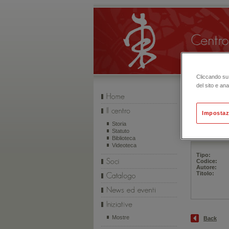
Cliccando su 
del sito e ana
Effettua 
Impostaz
Storia
Statuto
Biblioteca
Videoteca
Tipo:
Codice:
Autore:
Titolo:
Mostre
Back