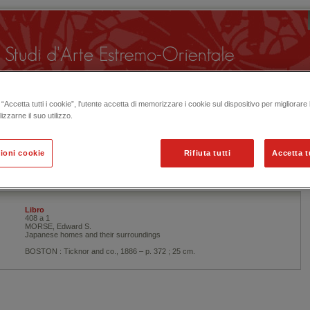
“Accetta tutti i cookie”, l'utente accetta di memorizzare i cookie sul dispositivo per migliorare
lizzarne il suo utilizzo.
una nuova ricerca
ioni cookie
Rifiuta tutti
Accetta t
Dettaglio Ricerca
Libro
408 a 1
MORSE, Edward S.
Japanese homes and their surroundings
BOSTON : Ticknor and co., 1886 – p. 372 ; 25 cm.