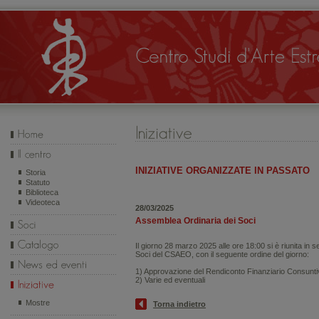
INIZIATIVE ORGANIZZATE IN PASSATO
Storia
Statuto
Biblioteca
Videoteca
28/03/2025
Assemblea Ordinaria dei Soci
Il giorno 28 marzo 2025 alle ore 18:00 si è riunita i
Soci del CSAEO, con il seguente ordine del giorno:
1) Approvazione del Rendiconto Finanziario Consunti
2) Varie ed eventuali
Mostre
Torna indietro